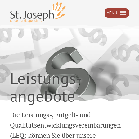
MENÜ
Skip
to
content
Leistungs­
angebote
Die Leistungs-, Entgelt- und
Qualitätsentwicklungsvereinbarungen
(LEQ) können Sie über unsere