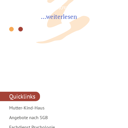
i
mit der Stadt Hannover wird 1895 das
k
Katholische
…weiterlesen
w
Quicklinks
Mutter-Kind-Haus
Angebote nach SGB
Fachdienst Psychologie